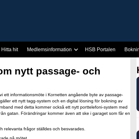
Hitta hit
Medlemsinformation
HSB Portalen
Bokni
 om nytt passage- och
i ett informationsmöte i Kornetten angående byte av passage-
äller ett nytt tagg-system och en digital lösning för bokning av
samband med detta kommer också ett nytt porttelefoni-system med
från gatan. Förändringar kommer även att ske i garaget som får en
relevanta frågor ställdes och besvarades.
kade på mötet.