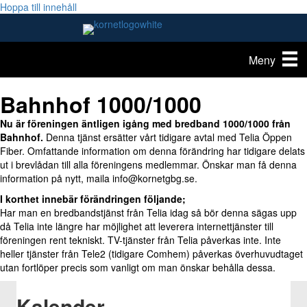
Hoppa till innehåll
Meny
Bahnhof 1000/1000
Nu är föreningen äntligen igång med bredband 1000/1000 från
Bahnhof.
Denna tjänst ersätter vårt tidigare avtal med Telia Öppen
Fiber. Omfattande information om denna förändring har tidigare delats
ut i brevlådan till alla föreningens medlemmar. Önskar man få denna
information på nytt, maila info@kornetgbg.se.
I korthet innebär förändringen följande;
Har man en bredbandstjänst från Telia idag så bör denna sägas upp
då Telia inte längre har möjlighet att leverera internettjänster till
föreningen rent tekniskt. TV-tjänster från Telia påverkas inte. Inte
heller tjänster från Tele2 (tidigare Comhem) påverkas överhuvudtaget
utan fortlöper precis som vanligt om man önskar behålla dessa.
Kalender