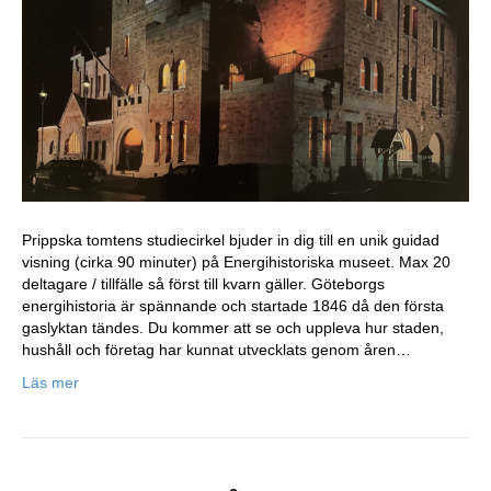
studiebesö
på
Elyseum
Prippska tomtens studiecirkel bjuder in dig till en unik guidad
visning (cirka 90 minuter) på Energihistoriska museet. Max 20
deltagare / tillfälle så först till kvarn gäller. Göteborgs
energihistoria är spännande och startade 1846 då den första
gaslyktan tändes. Du kommer att se och uppleva hur staden,
hushåll och företag har kunnat utvecklats genom åren…
Läs mer