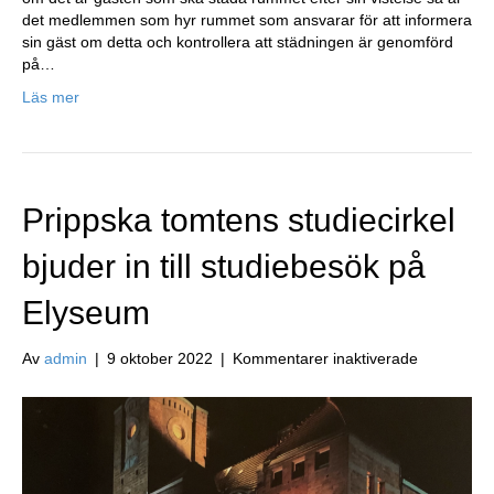
gästru
det medlemmen som hyr rummet som ansvarar för att informera
sin gäst om detta och kontrollera att städningen är genomförd
på…
Läs mer
Prippska tomtens studiecirkel
bjuder in till studiebesök på
Elyseum
för
Av
admin
|
9 oktober 2022
|
Kommentarer inaktiverade
Prippska
tomtens
studiecirke
bjuder
in
till