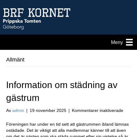
Meny
Allmänt
Information om städning av
gästrum
för
Av
admin
|
19 november 2025
|
Kommentarer inaktiverade
Informa
om
Föreningen har under en tid sett att gästrummen ibland lämnas
städni
ostädade. Det är viktigt att alla medlemmar känner till att även
av
om det är gästen som ska städa rummet efter sin vistelse så är