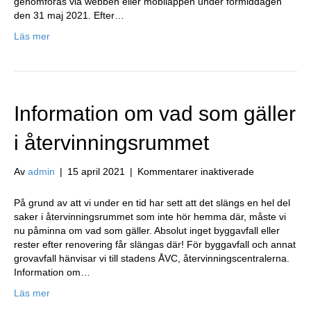
genomföras via webben eller mobilappen under förmiddagen
den 31 maj 2021. Efter…
Läs mer
Information om vad som gäller
i återvinningsrummet
för
Av
admin
|
15 april 2021
|
Kommentarer inaktiverade
Information
om
På grund av att vi under en tid har sett att det slängs en hel del
vad
saker i återvinningsrummet som inte hör hemma där, måste vi
som
nu påminna om vad som gäller. Absolut inget byggavfall eller
gäller
rester efter renovering får slängas där! För byggavfall och annat
i
grovavfall hänvisar vi till stadens ÅVC, återvinningscentralerna.
återvinning
Information om…
Läs mer