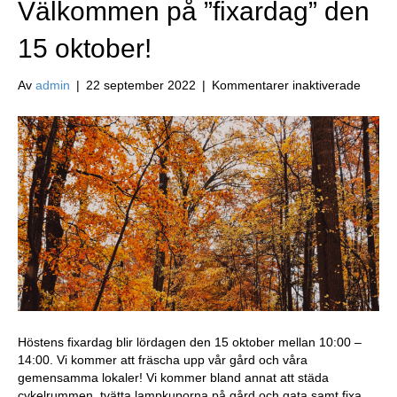
Välkommen på ”fixardag” den
15 oktober!
för
Av
admin
|
22 september 2022
|
Kommentarer inaktiverade
Välk
på
”fixar
den
15
oktobe
Höstens fixardag blir lördagen den 15 oktober mellan 10:00 –
14:00. Vi kommer att fräscha upp vår gård och våra
gemensamma lokaler! Vi kommer bland annat att städa
cykelrummen, tvätta lampkuporna på gård och gata samt fixa