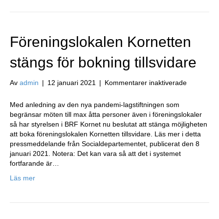
Föreningslokalen Kornetten
stängs för bokning tillsvidare
för
Av
admin
|
12 januari 2021
|
Kommentarer inaktiverade
Förenings
Kornetten
Med anledning av den nya pandemi-lagstiftningen som
stängs
begränsar möten till max åtta personer även i föreningslokaler
för
så har styrelsen i BRF Kornet nu beslutat att stänga möjligheten
bokning
att boka föreningslokalen Kornetten tillsvidare. Läs mer i detta
tillsvidare
pressmeddelande från Socialdepartementet, publicerat den 8
januari 2021. Notera: Det kan vara så att det i systemet
fortfarande är…
Läs mer