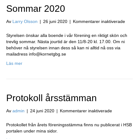
Sommar 2020
för
Av
Larry Olsson
|
26 juni 2020
|
Kommentarer inaktiverade
Somma
2020
Styrelsen önskar alla boende i vår förening en riktigt skön och
trevlig sommar. Nästa jourtid är den 11/8-20 kl. 17.00. Om ni
behöver nå styrelsen innan dess så kan ni alltid nå oss via
mailadress info@kornetgbg.se
Läs mer
Protokoll årsstämman
för
Av
admin
|
24 juni 2020
|
Kommentarer inaktiverade
Protokoll
årsstämman
Protokollet från årets föreningsstämma finns nu publicerat i HSB
portalen under mina sidor.