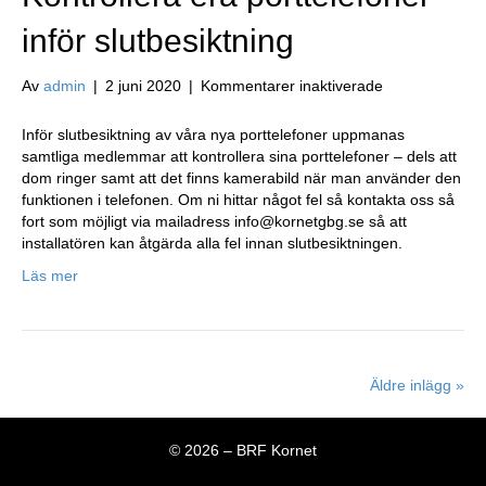
inför slutbesiktning
för
Av
admin
|
2 juni 2020
|
Kommentarer inaktiverade
Kontrollera
era
Inför slutbesiktning av våra nya porttelefoner uppmanas
porttelefoner
samtliga medlemmar att kontrollera sina porttelefoner – dels att
inför
dom ringer samt att det finns kamerabild när man använder den
slutbesiktning
funktionen i telefonen. Om ni hittar något fel så kontakta oss så
fort som möjligt via mailadress info@kornetgbg.se så att
installatören kan åtgärda alla fel innan slutbesiktningen.
Läs mer
Äldre inlägg »
© 2026 – BRF Kornet