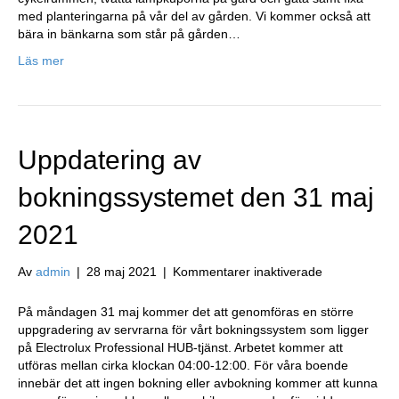
med planteringarna på vår del av gården. Vi kommer också att
bära in bänkarna som står på gården…
Läs mer
Uppdatering av
bokningssystemet den 31 maj
2021
för
Av
admin
|
28 maj 2021
|
Kommentarer inaktiverade
Uppdatering
av
På måndagen 31 maj kommer det att genomföras en större
bokningssyst
uppgradering av servrarna för vårt bokningssystem som ligger
den
på Electrolux Professional HUB-tjänst. Arbetet kommer att
31
utföras mellan cirka klockan 04:00-12:00. För våra boende
maj
innebär det att ingen bokning eller avbokning kommer att kunna
2021